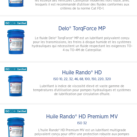
les essieux des véhicules Caterpillar modernes hors route, avec
lesquels il est recommandé d'utiliser des fluides conformes aux
critères de la norme Cat FD-1.
Delo® TorqForce MP
Le fluide Delo® TorqForce® MP est un lubrifiant polyvalent conçu
pour les transmissions, les freins à disque humide et les systèmes
hydrauliques qui nécessitent un fluide respectant les exigences TO-
4 ou TO-4M de Caterpillar.
Huile Rando® HD
ISO 10, 22, 32, 46, 68, 100, 150, 220, 320
Lubrifiant à indice de viscosité élevé et vaste gamme de
températures d'utilisation pour pompes hydrauliques et systèmes
de lubrification par circulation d'huile.
Huile Rando® HD Premium MV
ISO 32
L'huile Rando® HD Premium MV est un lubrifiant multigrade
polyvalent conçu pour offrir une protection robuste aux pompes