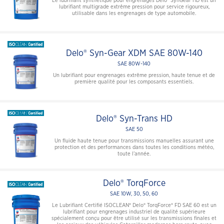
Le lubrifiant synthétique pour engrenages Delo® SynGear HD est un
lubrifiant multigrade extrême pression pour service rigoureux,
utilisable dans les engrenages de type automobile.
Delo® Syn-Gear XDM SAE 80W-140
SAE 80W-140
Un lubrifiant pour engrenages extrême pression, haute tenue et de
première qualité pour les composants essentiels.
Delo® Syn-Trans HD
SAE 50
Un fluide haute tenue pour transmissions manuelles assurant une
protection et des performances dans toutes les conditions météo,
toute l’année.
Delo® TorqForce
SAE 10W, 30, 50, 60
Le Lubrifiant Certifié ISOCLEAN® Delo® TorqForce® FD SAE 60 est un
lubrifiant pour engrenages industriel de qualité supérieure
spécialement conçu pour être utilisé sur les transmissions finales et