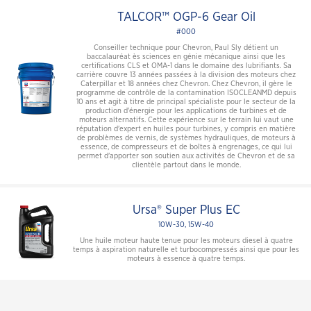
TALCOR™ OGP-6 Gear Oil
#000
Conseiller technique pour Chevron, Paul Sly détient un
baccalauréat ès sciences en génie mécanique ainsi que les
certifications CLS et OMA-1 dans le domaine des lubrifiants. Sa
carrière couvre 13 années passées à la division des moteurs chez
Caterpillar et 18 années chez Chevron. Chez Chevron, il gère le
programme de contrôle de la contamination ISOCLEANMD depuis
10 ans et agit à titre de principal spécialiste pour le secteur de la
production d'énergie pour les applications de turbines et de
moteurs alternatifs. Cette expérience sur le terrain lui vaut une
réputation d'expert en huiles pour turbines, y compris en matière
de problèmes de vernis, de systèmes hydrauliques, de moteurs à
essence, de compresseurs et de boîtes à engrenages, ce qui lui
permet d'apporter son soutien aux activités de Chevron et de sa
clientèle partout dans le monde.
Ursa® Super Plus EC
10W-30, 15W-40
Une huile moteur haute tenue pour les moteurs diesel à quatre
temps à aspiration naturelle et turbocompressés ainsi que pour les
moteurs à essence à quatre temps.