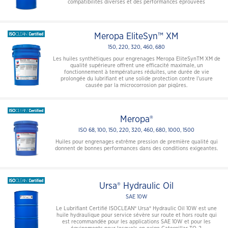
compatibilités diverses et des performances éprouvées
Meropa EliteSyn™ XM
150, 220, 320, 460, 680
Les huiles synthétiques pour engrenages Meropa EliteSynTM XM de
qualité supérieure offrent une efficacité maximale, un
fonctionnement à températures réduites, une durée de vie
prolongée du lubrifiant et une solide protection contre l'usure
causée par la microcorrosion par piqûres.
Meropa®
ISO 68, 100, 150, 220, 320, 460, 680, 1000, 1500
Huiles pour engrenages extrême pression de première qualité qui
donnent de bonnes performances dans des conditions exigeantes.
Ursa® Hydraulic Oil
SAE 10W
Le Lubrifiant Certifié ISOCLEAN® Ursa® Hydraulic Oil 10W est une
huile hydraulique pour service sévère sur route et hors route qui
est recommandée pour les applications SAE 10W et pour les