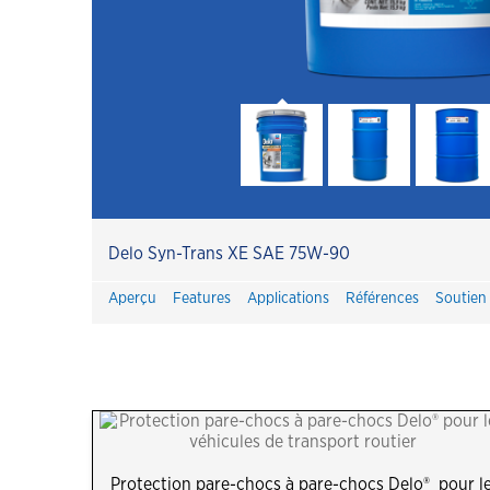
Centre de réductions des émmissions
Havoline
PitPack Havoline
Héritage Havoline
FAQ Havoline
Delo Syn-Trans XE SAE 75W-90
Promotions Havoline
Aperçu
Features
Applications
Références
Soutien
Voici l'huile moteur entièrement
synthétique renouvelable Havoline
PRO-RS
Vidange d’huile avec Havoline plus
proposition de valeur aux clients
Products Havoline Automobiles
Grand Public
Protection pare-chocs à pare-chocs Delo® pour l