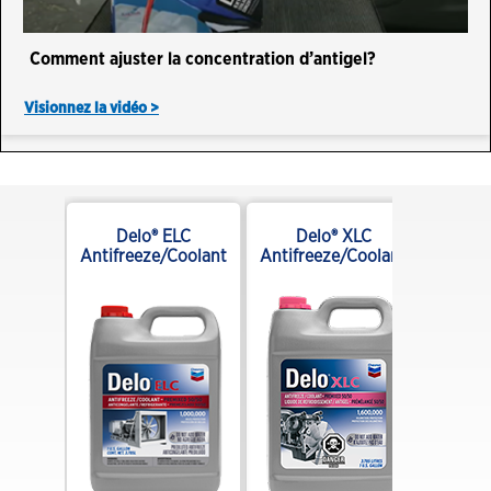
Comment ajuster la concentration d’antigel?
Visionnez la vidéo >
iversal
Delo® ELC
Delo® XLC
oolant
Antifreeze/Coolant
Antifreeze/Coolant