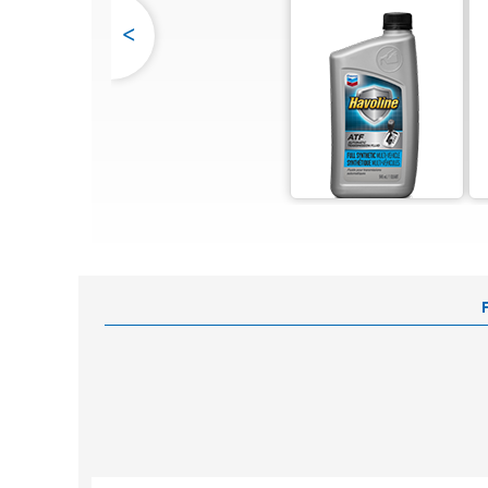
<
Centre de réductions des émmissions
Havoline
PitPack Havoline
Héritage Havoline
FAQ Havoline
Promotions Havoline
F
Voici l'huile moteur entièrement
synthétique renouvelable Havoline
PRO-RS
Vidange d’huile avec Havoline plus
proposition de valeur aux clients
Products Havoline Automobiles
Grand Public