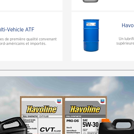
Havol
lti-Vehicle ATF
Un lubri
ues de première qualité convenant
supérieure
nord-américains et importés.