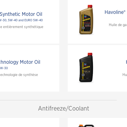
FAQ des produits industriels
Voici notre gamme de graisses
Havoline®
Synthetic Motor Oil
optimisée
0W-30, 5W-40 and EURO 5W-40
Huile de g
e entièrement synthétique
chnology Motor Oil
5W-30
technologie de synthèse
Hu
Antifreeze/Coolant