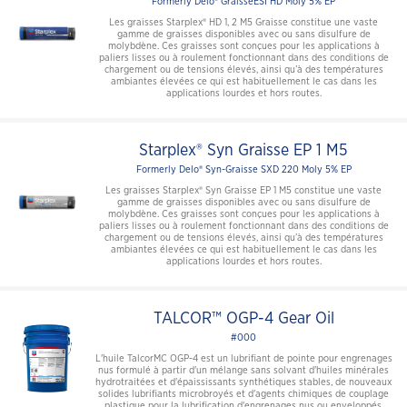
Formerly Delo® GraisseESI HD Moly 5% EP
Les graisses Starplex® HD 1, 2 M5 Graisse constitue une vaste
gamme de graisses disponibles avec ou sans disulfure de
molybdène. Ces graisses sont conçues pour les applications à
paliers lisses ou à roulement fonctionnant dans des conditions de
chargement ou de tensions élevés, ainsi qu’à des températures
ambiantes élevées ce qui est habituellement le cas dans les
applications lourdes et hors routes.
Starplex® Syn Graisse EP 1 M5
Formerly Delo® Syn-Graisse SXD 220 Moly 5% EP
Les graisses Starplex® Syn Graisse EP 1 M5 constitue une vaste
gamme de graisses disponibles avec ou sans disulfure de
molybdène. Ces graisses sont conçues pour les applications à
paliers lisses ou à roulement fonctionnant dans des conditions de
chargement ou de tensions élevés, ainsi qu’à des températures
ambiantes élevées ce qui est habituellement le cas dans les
applications lourdes et hors routes.
TALCOR™ OGP-4 Gear Oil
#000
L'huile TalcorMC OGP-4 est un lubrifiant de pointe pour engrenages
nus formulé à partir d'un mélange sans solvant d'huiles minérales
hydrotraitées et d'épaississants synthétiques stables, de nouveaux
solides lubrifiants microbroyés et d'agents chimiques de couplage
plastique pour la lubrification d'engrenages nus ou enveloppés.