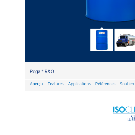
Centre de réductions des émmissions
Havoline
PitPack Havoline
Héritage Havoline
FAQ Havoline
Regal® R&O
Promotions Havoline
Aperçu
Features
Applications
Références
Soutien
Voici l'huile moteur entièrement
synthétique renouvelable Havoline
PRO-RS
Vidange d’huile avec Havoline plus
proposition de valeur aux clients
Products Havoline Automobiles
Grand Public