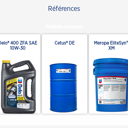
Références
Produits connexes
Delo® 400 ZFA SAE
Cetus® DE
Meropa EliteSyn
10W-30
XM