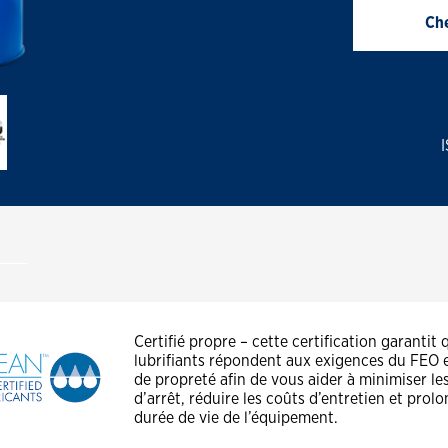
Programme de fournisseurs privilégiés
Transport des déchets – Votre
Huiles industrielles
« Huile propre »
Che
nouvelle huile satisfait-elle à la
troisième spécification
Services pétroliers et gaziers -
L’impact de l’huile sale
Construction - L’huile neuve vous
coûte cher
Industrial
VARTECH ISC: Clean Right. Run Right
VARTECH™ Industrial System Cleaner
Production d’énergie – Le vernis, un
Certifié propre – cette certification garantit
problème qui s’accumule
lubrifiants répondent aux exigences du FEO 
de propreté afin de vous aider à minimiser l
Production d’énergie – Régler le
d’arrêt, réduire les coûts d’entretien et prolo
problème du vernis
durée de vie de l’équipement.