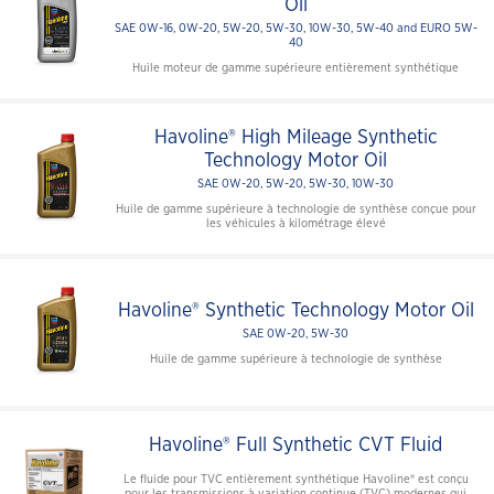
Oil
SAE 0W-16, 0W-20, 5W-20, 5W-30, 10W-30, 5W-40 and EURO 5W-
40
Huile moteur de gamme supérieure entièrement synthétique
Havoline® High Mileage Synthetic
Technology Motor Oil
SAE 0W-20, 5W-20, 5W-30, 10W-30
Huile de gamme supérieure à technologie de synthèse conçue pour
les véhicules à kilométrage élevé
Havoline® Synthetic Technology Motor Oil
SAE 0W-20, 5W-30
Huile de gamme supérieure à technologie de synthèse
Havoline® Full Synthetic CVT Fluid
Le fluide pour TVC entièrement synthétique Havoline® est conçu
pour les transmissions à variation continue (TVC) modernes qui