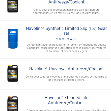
Antifreeze/Coolant
Conçu pour une protection maximale dans les moteurs
d’automobiles et les moteurs diesel de véhicules lourds.
Havoline® Synthetic Limited Slip (LS) Gear
Oil
75W-90, 75W-140
Un lubrifiant pour engrenages entièrement synthétique de qualité
supérieure, conçu pour une utilisation dans la plupart des voitures
de tourisme et des camions légers.
Havoline® Universal Antifreeze/Coolant
Conçu pour tous les modèles et marques de voitures de tourisme et
de véhicules utilitaires légers.
Havoline® Xtended Life
Antifreeze/Coolant
Offre une protection durable pour pratiquement tous les véhicules