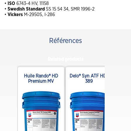
•
ISO
6743-4 HV, 11158
•
Swedish Standard
SS 15 54 34, SMR 1996-2
•
Vickers
M-2950S, I-286
Références
Related products
DE
Huile Rando® HD
Delo® Syn ATF HD-
Premium MV
389