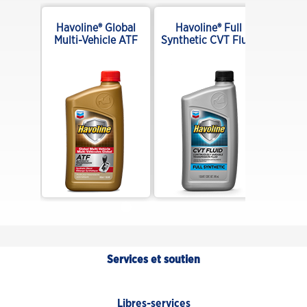
Full
Havoline® Global
Havoline® Full
ulti-
Multi-Vehicle ATF
Synthetic CVT Fluid
ATF
Services et soutien
Libres-services