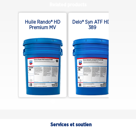
Related products
DE
Huile Rando® HD
Delo® Syn ATF HD-
Premium MV
389
Services et soutien