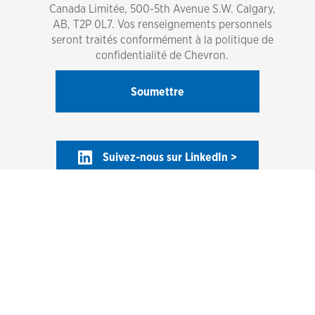
Canada Limitée, 500-5th Avenue S.W. Calgary,
AB, T2P 0L7. Vos renseignements personnels
seront traités conformément à la politique de
confidentialité de Chevron.
Suivez-nous sur LinkedIn >
Chevron Canada Limitée 2001-2025 Tous droits réservés. Certaines parties du contenu ne seront
pas affichées en français.
Garantie de produit
FS/FTP
Conditions d’utilisation
Énoncé de confidentialité